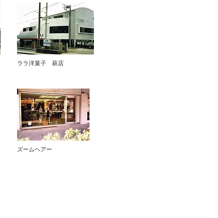
​ララ洋菓子 萩店
ズームヘアー