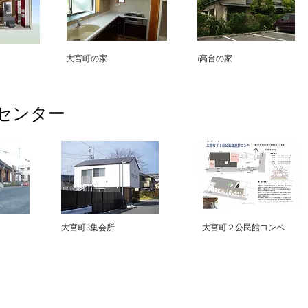
​大宮町の家
​i高台の家
センター
​大宮町3集会所
​大宮町２公民館コンペ