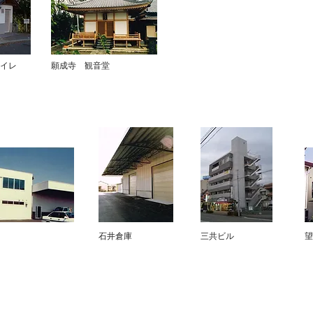
イレ
願成寺 観音堂
石井倉庫
三共ビル
望