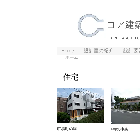
​コア建
CORE ARCHITEC
Home
設計室の紹介
設計要
ホーム
​住宅
市場町の家
G​寺の庫裏