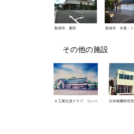
願成寺 書院
願成寺 水屋・ト
​その他の施設
Ｋ工業社員クラブ コンペ
日本精機研究所