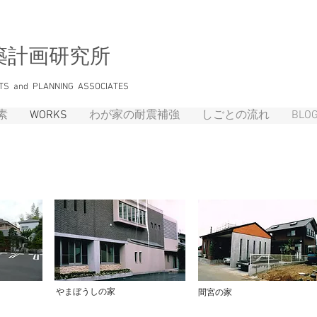
築計画研究所
TS and PLANNING ASSOCIATES
素
WORKS
わが家の耐震補強
しごとの流れ
BLO
​やまぼうしの家
間宮の家