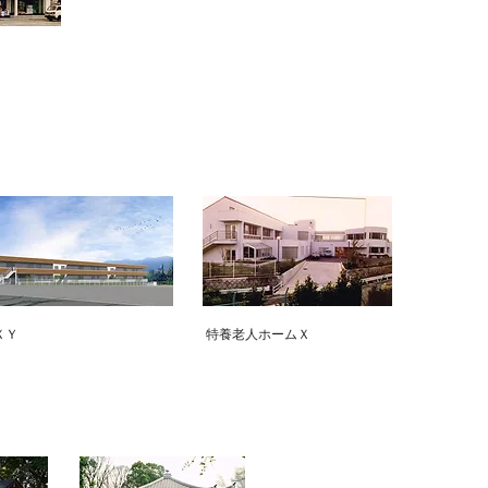
ＸＹ
​特養老人ホームＸ