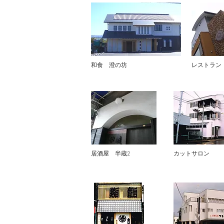
​和食 澄の坊
レストラン
​居酒屋 半蔵2
カットサロン