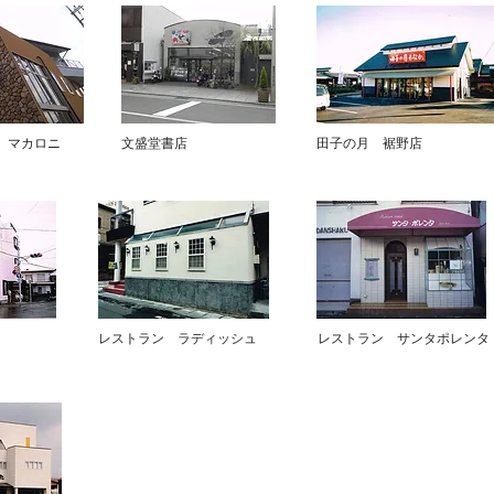
 マカロニ
文盛堂書店
田子の月 裾野店
​レストラン ラディッシュ
​レストラン サンタポレンタ