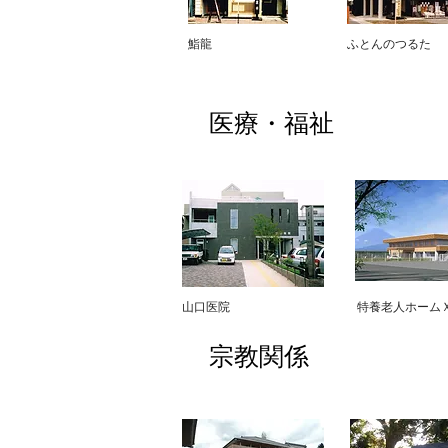
​鮨龍
​ふとんのつるた
医療・福祉
​山口医院
​特養老人ホーム
宗教関係