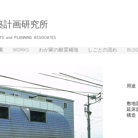
築計画研究所
TS and PLANNING ASSOCIATES
素
WORKS
わが家の耐震補強
しごとの流れ
BLO
用途
2階
3
敷地面積
延床面積
構造