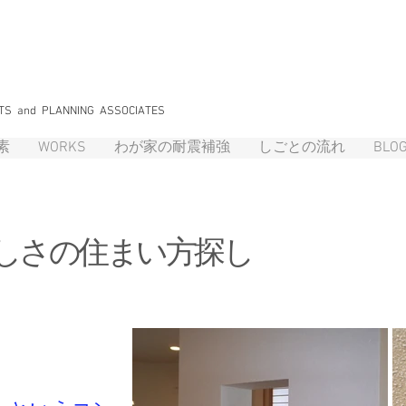
築計画研究所
TS and PLANNING ASSOCIATES
素
WORKS
わが家の耐震補強
しごとの流れ
BLO
らしさの住まい方探し